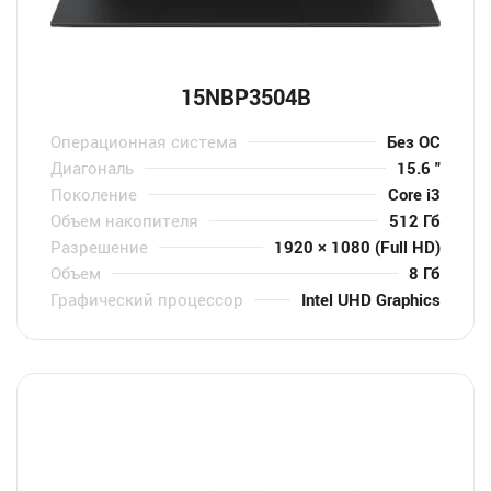
15NBP3504B
Операционная система
Без ОС
Диагональ
15.6 "
Поколение
Core i3
Объем накопителя
512 Гб
Разрешение
1920 × 1080 (Full HD)
Объем
8 Гб
Графический процессор
Intel UHD Graphics