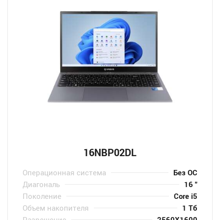
16NBP02DL
Операционная система
Без ОС
Диагональ
16 "
Поколение
Core i5
Объем накопителя
1 Тб
Разрешение
2560X1600