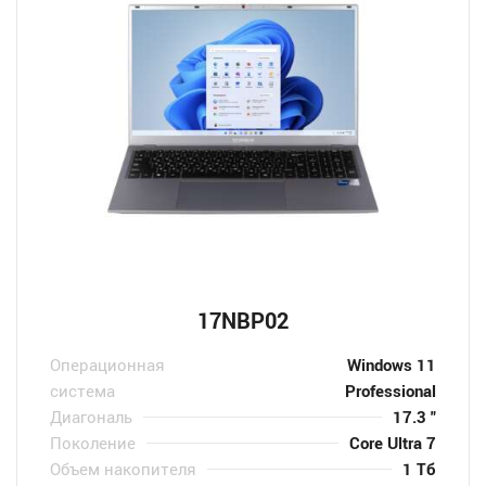
17NBP02
Операционная
Windows 11
система
Professional
Диагональ
17.3 "
Поколение
Core Ultra 7
Объем накопителя
1 Тб