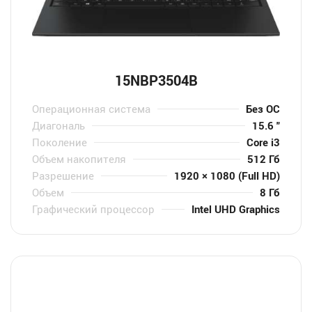
15NBP3504B
Операционная система
Без ОС
Диагональ
15.6 "
Поколение
Core i3
Объем накопителя
512 Гб
Разрешение
1920 × 1080 (Full HD)
Объем
8 Гб
Графический процессор
Intel UHD Graphics