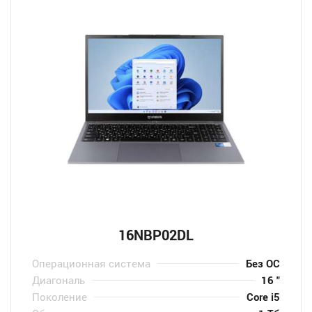
16NBP02DL
Операционная система
Без ОС
Диагональ
16 "
Поколение
Core i5