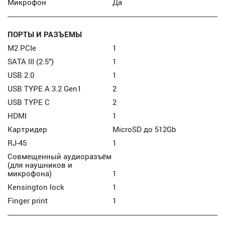
Микрофон
Да
ПОРТЫ И РАЗЪЕМЫ
M2 PCIe
1
SATA III (2.5")
1
USB 2.0
1
USB TYPE A 3.2 Gen1
2
USB TYPE C
2
HDMI
1
Картридер
MicroSD до 512Gb
RJ-45
1
Совмещенный аудиоразъём
(для наушников и
микрофона)
1
Kensington lock
1
Finger print
1