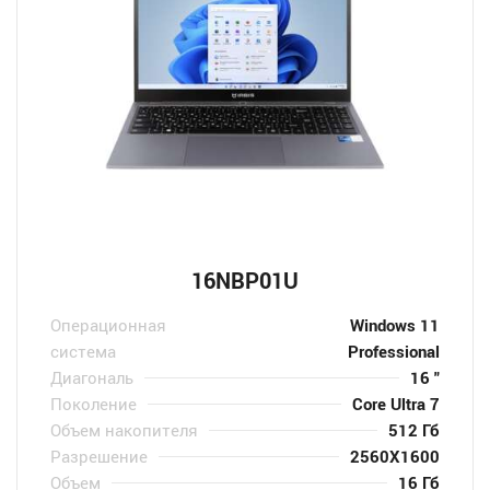
16NBP01U
Операционная
Windows 11
система
Professional
Диагональ
16 "
Поколение
Core Ultra 7
Объем накопителя
512 Гб
Разрешение
2560X1600
Объем
16 Гб