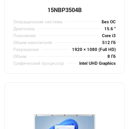
15NBP3504B
Операционная система
Без ОС
Диагональ
15.6 "
Поколение
Core i3
Объем накопителя
512 Гб
Разрешение
1920 × 1080 (Full HD)
Объем
8 Гб
Графический процессор
Intel UHD Graphics