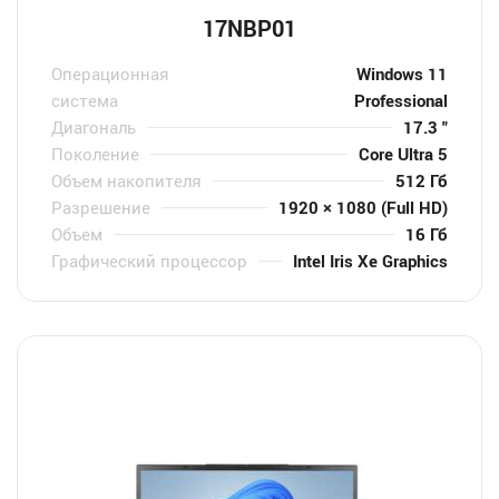
17NBP01
Операционная
Windows 11
система
Professional
Диагональ
17.3 "
Поколение
Core Ultra 5
Объем накопителя
512 Гб
Разрешение
1920 × 1080 (Full HD)
Объем
16 Гб
Графический процессор
Intel Iris Xe Graphics