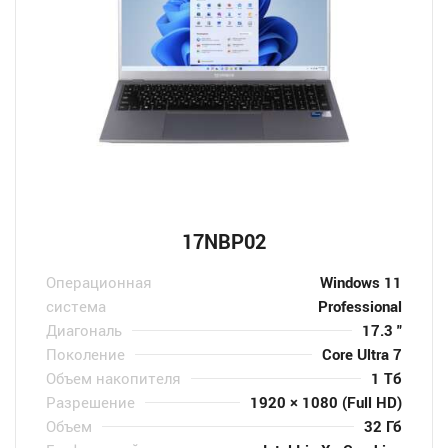
17NBP02
Операционная
Windows 11
система
Professional
Диагональ
17.3 "
Поколение
Core Ultra 7
Объем накопителя
1 Тб
Разрешение
1920 × 1080 (Full HD)
Объем
32 Гб