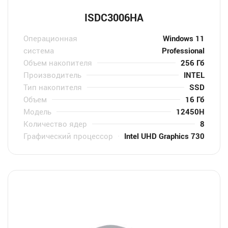
ISDC3006HA
Операционная
Windows 11
система
Professional
Объем накопителя
256 Гб
Производитель
INTEL
Тип накопителя
SSD
Объем
16 Гб
Модель
12450H
Количество ядер
8
Графический процессор
Intel UHD Graphics 730