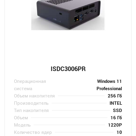
ISDC3006PR
Операционная
Windows 11
система
Professional
Объем накопителя
256 Гб
Производитель
INTEL
Тип накопителя
SSD
Объем
16 Гб
Модель
1220P
Количество ядер
10