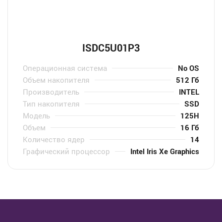
ISDC5U01P3
Операционная система
No OS
Объем накопителя
512 Гб
Производитель
INTEL
Тип накопителя
SSD
Модель
125H
Объем
16 Гб
Количество ядер
14
Графический процессор
Intel Iris Xe Graphics