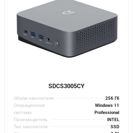
SDСS3005CY
Объем накопителя
256 Гб
Операционная
Windows 11
система
Professional
Производитель
INTEL
Тип накопителя
SSD