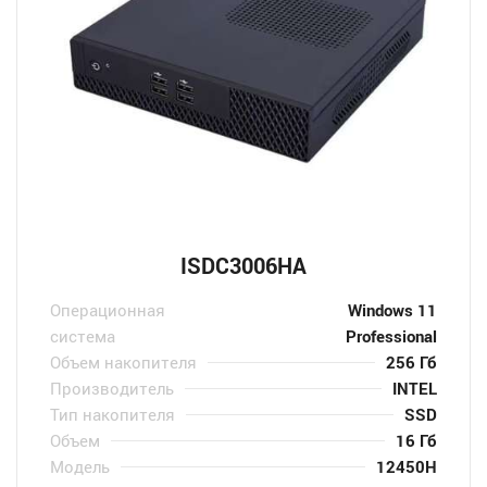
ISDC3006HA
Операционная
Windows 11
система
Professional
Объем накопителя
256 Гб
Производитель
INTEL
Тип накопителя
SSD
Объем
16 Гб
Модель
12450H