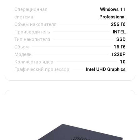
Операционная
Windows 11
система
Professional
Объем накопителя
256 Гб
Производитель
INTEL
Тип накопителя
SSD
Объем
16 Гб
Модель
1220P
Количество ядер
10
Графический процессор
Intel UHD Graphics