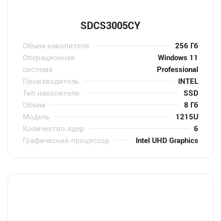
SDСS3005CY
Объем накопителя
256 Гб
Операционная
Windows 11
система
Professional
Производитель
INTEL
Тип накопителя
SSD
Объем
8 Гб
Модель
1215U
Количество ядер
6
Графический процессор
Intel UHD Graphics