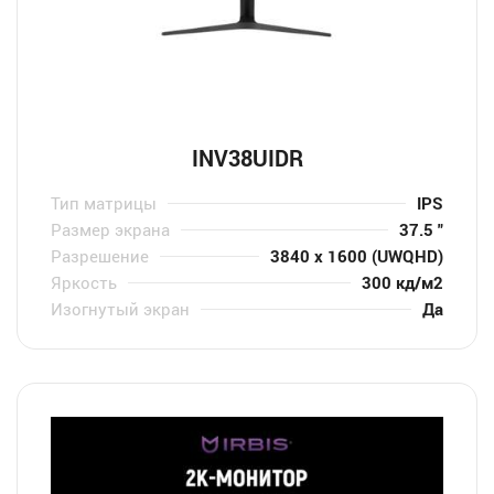
INV38UIDR
Тип матрицы
IPS
Размер экрана
37.5 "
Разрешение
3840 x 1600 (UWQHD)
Яркость
300 кд/м2
Изогнутый экран
Да