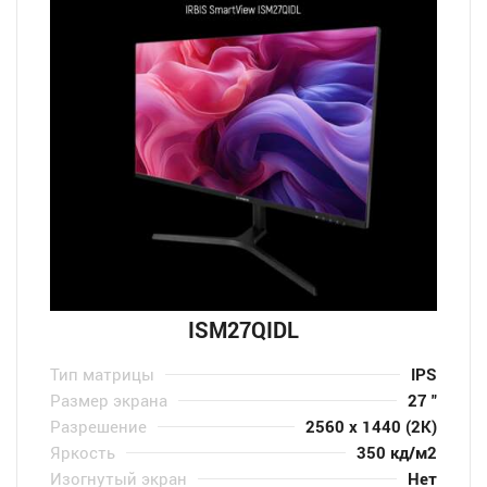
ISM27QIDL
Тип матрицы
IPS
Размер экрана
27 "
Разрешение
2560 x 1440 (2K)
Яркость
350 кд/м2
Изогнутый экран
Нет