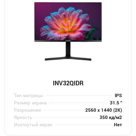
INV32QIDR
Тип матрицы
IPS
Размер экрана
31.5 "
Разрешение
2560 x 1440 (2K)
Яркость
350 кд/м2
Изогнутый экран
Нет