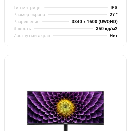
Тип матрицы
IPS
Размер экрана
27 "
Разрешение
3840 x 1600 (UWQHD)
Яркость
350 кд/м2
Изогнутый экран
Нет