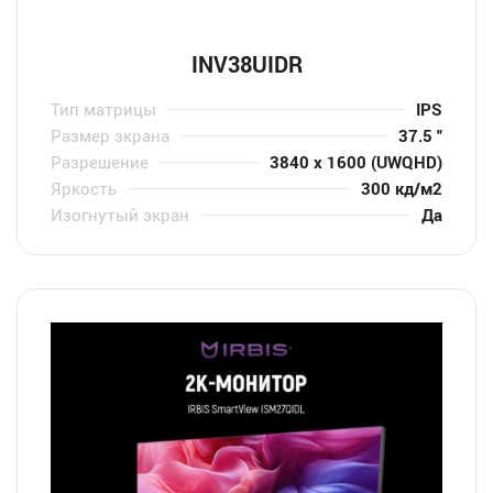
INV38UIDR
Тип матрицы
IPS
Размер экрана
37.5 "
Разрешение
3840 x 1600 (UWQHD)
Яркость
300 кд/м2
Изогнутый экран
Да