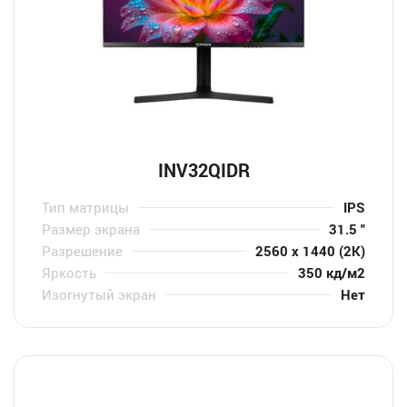
INV32QIDR
Тип матрицы
IPS
Размер экрана
31.5 "
Разрешение
2560 x 1440 (2K)
Яркость
350 кд/м2
Изогнутый экран
Нет