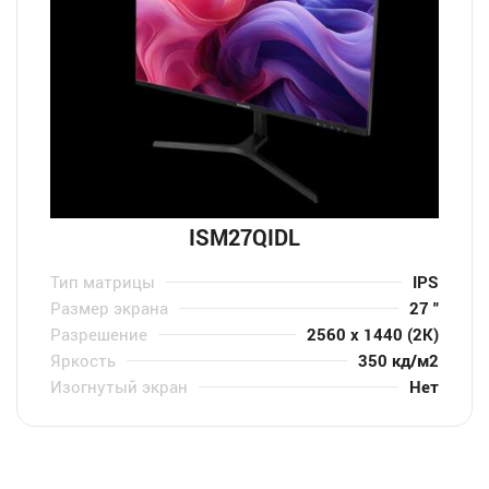
ISM27QIDL
Тип матрицы
IPS
Размер экрана
27 "
Разрешение
2560 x 1440 (2K)
Яркость
350 кд/м2
Изогнутый экран
Нет