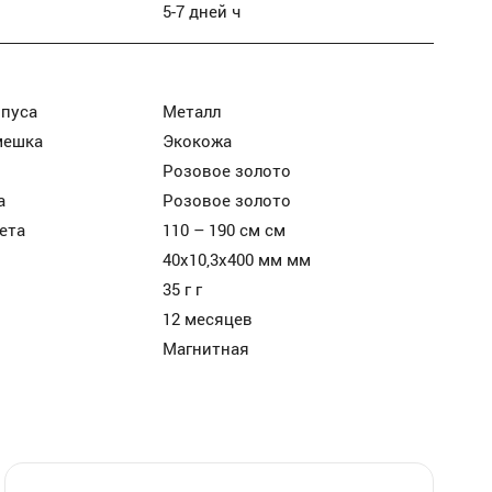
5-7 дней ч
рпуса
Металл
мешка
Экокожа
Розовое золото
а
Розовое золото
ета
110 – 190 см см
40х10,3х400 мм мм
35 г г
12 месяцев
Магнитная