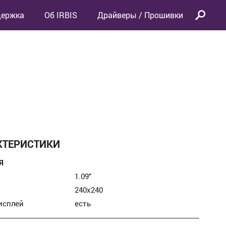
держка
Об IRBIS
Драйверы / Прошивки
КТЕРИСТИКИ
Я
1.09″
240х240
исплей
есть