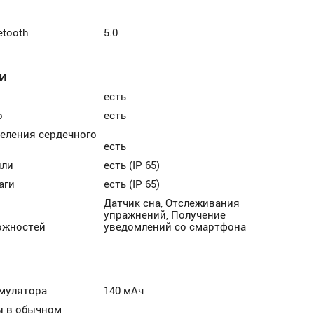
etooth
5.0
И
есть
р
есть
еления сердечного
есть
ыли
есть (IP 65)
аги
есть (IP 65)
Датчик сна, Отслеживания
упражнений, Получение
ожностей
уведомлений со смартфона
умулятора
140 мАч
ы в обычном