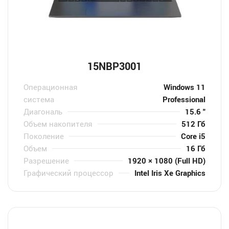
15NBP3001
Операционная
Windows 11
система
Professional
Диагональ
15.6 "
Объем накопителя
512 Гб
Поколение
Core i5
Объем
16 Гб
Разрешение
1920 × 1080 (Full HD)
Графический процессор
Intel Iris Xe Graphics