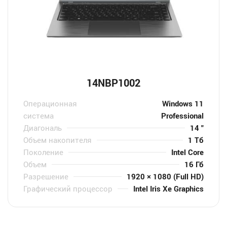
14NBP1002
Операционная
Windows 11
система
Professional
Диагональ
14 "
Объем накопителя
1 Тб
Поколение
Intel Core
Объем
16 Гб
Разрешение
1920 × 1080 (Full HD)
Графический процессор
Intel Iris Xe Graphics