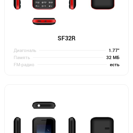
SF32R
Диагональ
1.77″
Память
32 МБ
FM-радио
есть