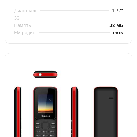
Диагональ
1.77″
3G
-
Память
32 МБ
FM-радио
есть