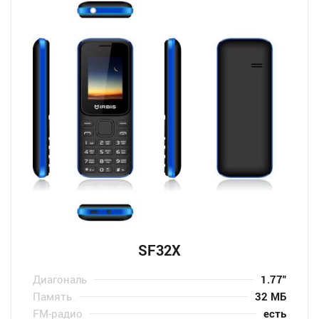
SF32X
Диагональ
1.77″
Память
32 МБ
FM-радио
есть