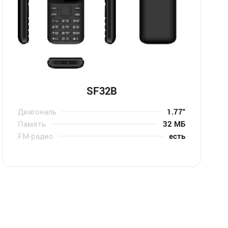
SF32B
Диагональ
1.77″
Память
32 МБ
FM-радио
есть