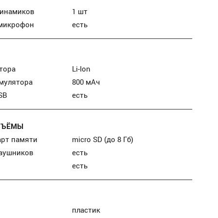
динамиков
1 шт
микрофон
есть
тора
Li-Ion
умулятора
800 мАч
SB
есть
ЗЪЁМЫ
арт памяти
micro SD (до 8 Гб)
наушников
есть
есть
пластик