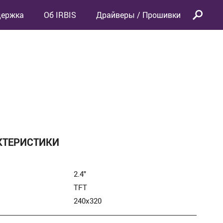
держка
Об IRBIS
Драйверы / Прошивки
КТЕРИСТИКИ
2.4″
TFT
240x320