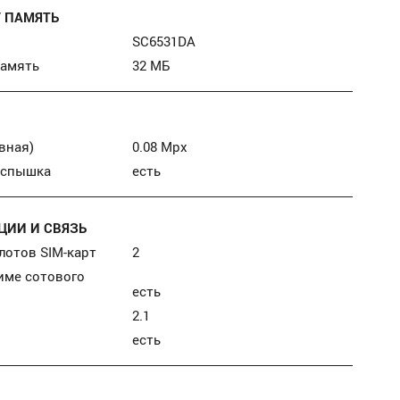
/ ПАМЯТЬ
SC6531DA
память
32 МБ
вная)
0.08 Mpx
вспышка
есть
ИИ И СВЯЗЬ
лотов SIM-карт
2
име сотового
есть
2.1
есть