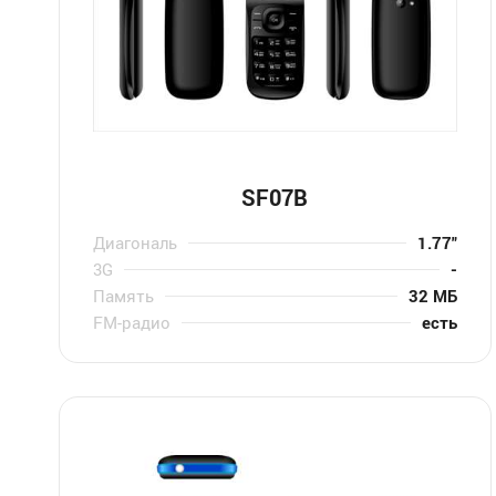
SF07B
Диагональ
1.77″
3G
-
Память
32 МБ
FM-радио
есть