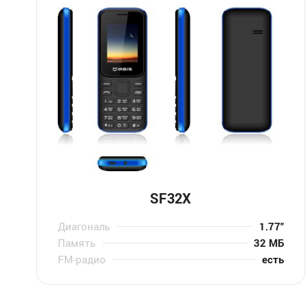
SF32X
Диагональ
1.77″
Память
32 МБ
FM-радио
есть