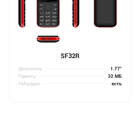
SF32R
Диагональ
1.77″
Память
32 МБ
FM-радио
есть