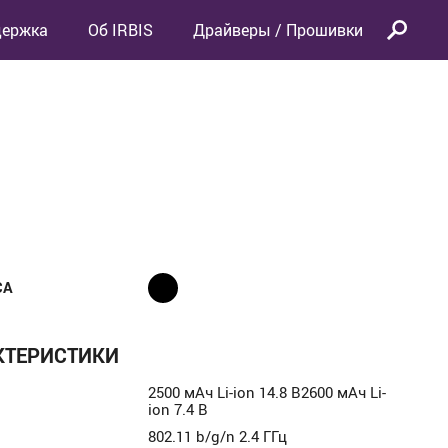
держка
Об IRBIS
Драйверы / Прошивки
СА
КТЕРИСТИКИ
2500 мАч Li-ion 14.8 В2600 мАч Li-
ion 7.4 В
802.11 b/g/n 2.4 ГГц