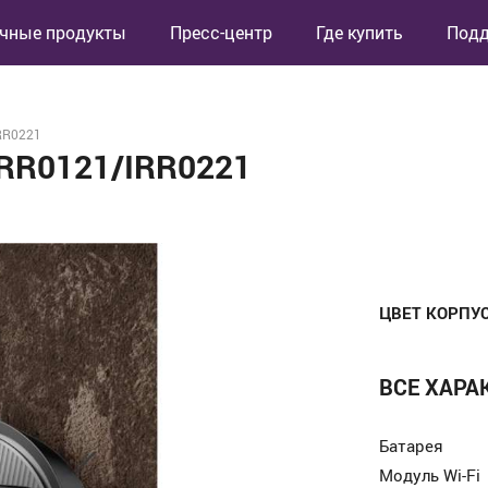
чные продукты
Пресс-центр
Где купить
Под
RR0221
IRR0121/IRR0221
ЦВЕТ КОРПУ
ВСЕ ХАРА
Батарея
Модуль Wi-Fi