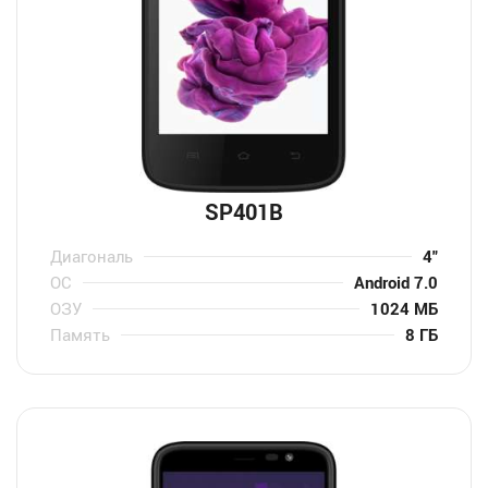
SP401B
Диагональ
4″
ОС
Android 7.0
ОЗУ
1024 МБ
Память
8 ГБ