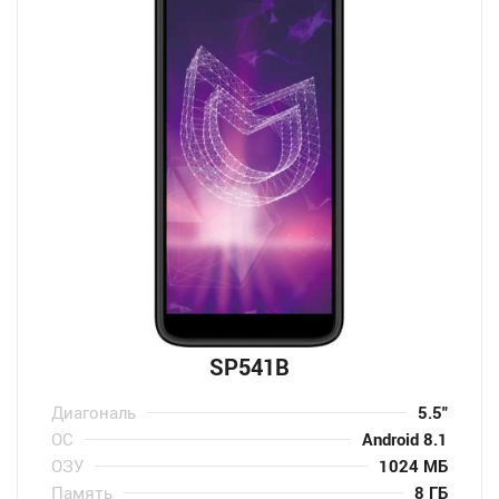
SP541B
Диагональ
5.5″
ОС
Android 8.1
ОЗУ
1024 МБ
Память
8 ГБ