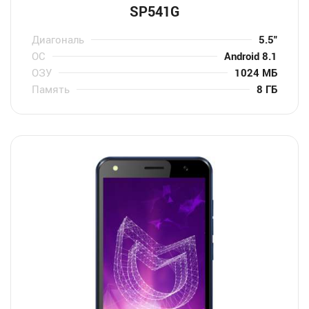
SP541G
Диагональ
5.5″
ОС
Android 8.1
ОЗУ
1024 МБ
Память
8 ГБ