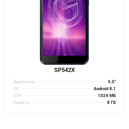
SP542X
Диагональ
5.5″
ОС
Android 8.1
ОЗУ
1024 МБ
Память
8 ГБ