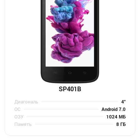
SP401B
Диагональ
4″
ОС
Android 7.0
ОЗУ
1024 МБ
Память
8 ГБ