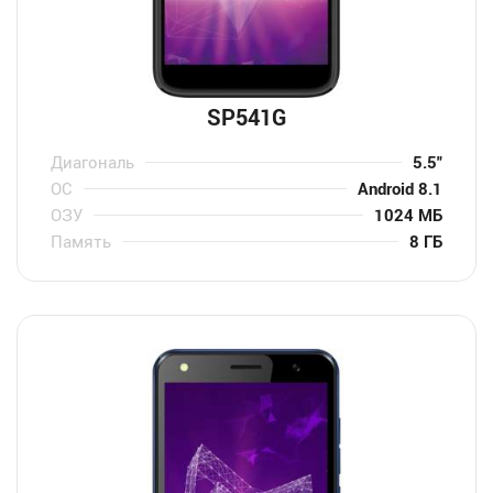
SP541G
Диагональ
5.5″
ОС
Android 8.1
ОЗУ
1024 МБ
Память
8 ГБ