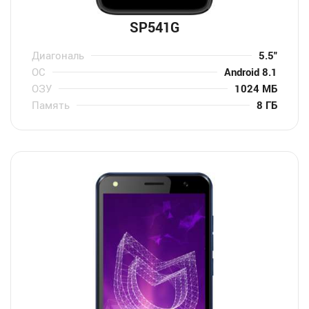
SP541G
Диагональ
5.5″
ОС
Android 8.1
ОЗУ
1024 МБ
Память
8 ГБ