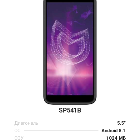
SP541B
Диагональ
5.5″
ОС
Android 8.1
ОЗУ
1024 МБ