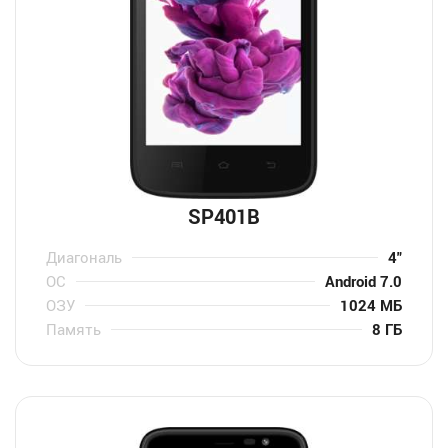
SP401B
Диагональ
4″
ОС
Android 7.0
ОЗУ
1024 МБ
Память
8 ГБ