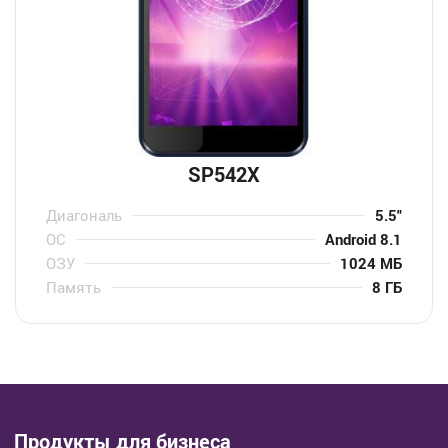
SP542X
Диагональ
5.5″
ОС
Android 8.1
ОЗУ
1024 МБ
Память
8 ГБ
Продукты для бизнеса