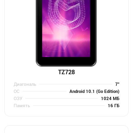
TZ728
Диагональ
7″
ОС
Android 10.1 (Go Edition)
ОЗУ
1024 МБ
Память
16 ГБ