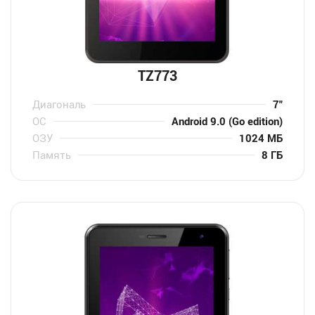
TZ773
Диагональ
7″
ОС
Android 9.0 (Go edition)
ОЗУ
1024 МБ
Память
8 ГБ