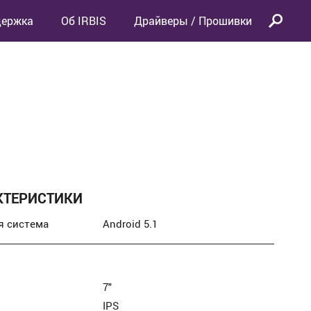
держка
Об IRBIS
Драйверы / Прошивки
КТЕРИСТИКИ
я система
Android 5.1
7″
IPS