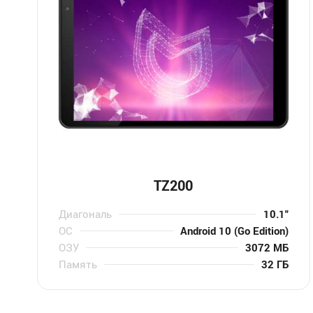
TZ200
Диагональ
10.1″
ОС
Android 10 (Go Edition)
ОЗУ
3072 МБ
Память
32 ГБ