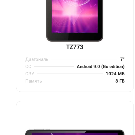
TZ773
Диагональ
7″
ОС
Android 9.0 (Go edition)
ОЗУ
1024 МБ
Память
8 ГБ