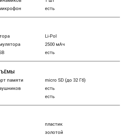
микрофон
есть
тора
Li-Pol
умулятора
2500 мАч
SB
есть
ЗЪЁМЫ
арт памяти
micro SD (до 32 Гб)
наушников
есть
есть
пластик
золотой