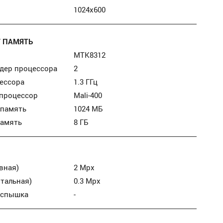
1024x600
/ ПАМЯТЬ
MTK8312
дер процессора
2
ессора
1.3 ГГц
 процессор
Mali-400
 память
1024 МБ
память
8 ГБ
вная)
2 Mpx
тальная)
0.3 Mpx
вспышка
-