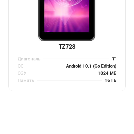
TZ728
Диагональ
7″
ОС
Android 10.1 (Go Edition)
ОЗУ
1024 МБ
Память
16 ГБ