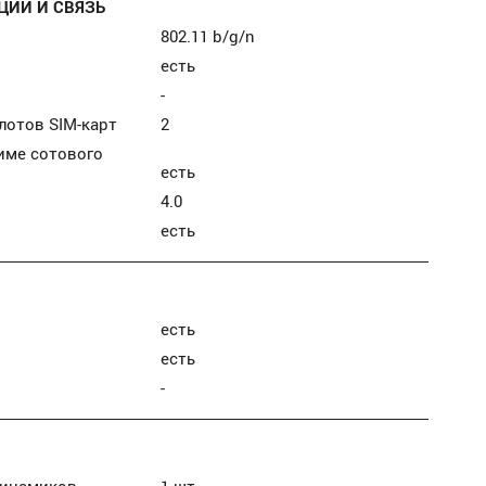
ИИ И СВЯЗЬ
802.11 b/g/n
есть
-
лотов SIM-карт
2
име сотового
есть
4.0
есть
есть
есть
-
динамиков
1 шт