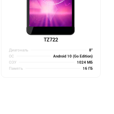
TZ722
Диагональ
8″
ОС
Android 10 (Go Edition)
ОЗУ
1024 МБ
Память
16 ГБ