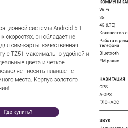
КОММУНИКАЦ
Wi-Fi
3G
4G (LTE)
ационной системы Android 5.1
Количество с
х скоростях, он обладает не
Работа в реж
а для сим-карты, качественная
телефона
ту с TZ51 максимально удобной и
Bluetooth
FM-радио
деальные цвета и четкое
озволяет носить планшет с
много места. Корпус золотого
НАВИГАЦИЯ
GPS
ния!
A-GPS
ГЛОНАСС
Где купить?
ЗВУК
Количество 