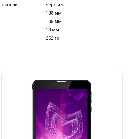
 панели
черный
188 мм
108 мм
10 мм
262 гр