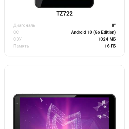
TZ722
Диагональ
8″
ОС
Android 10 (Go Edition)
ОЗУ
1024 МБ
Память
16 ГБ