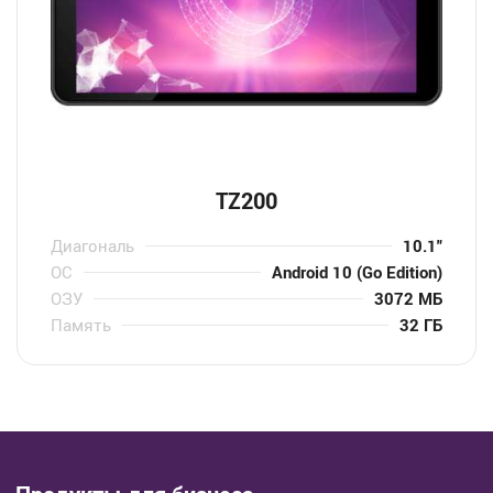
TZ200
Диагональ
10.1″
ОС
Android 10 (Go Edition)
ОЗУ
3072 МБ
Память
32 ГБ