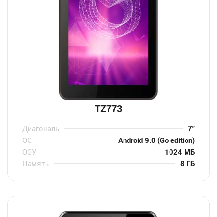
TZ773
Диагональ
7″
ОС
Android 9.0 (Go edition)
ОЗУ
1024 МБ
Память
8 ГБ