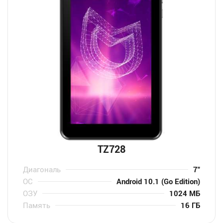
TZ728
Диагональ
7″
ОС
Android 10.1 (Go Edition)
ОЗУ
1024 МБ
Память
16 ГБ