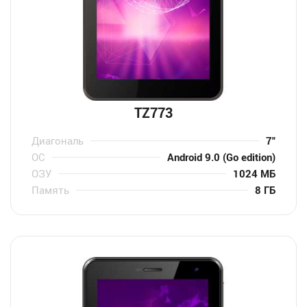
TZ773
Диагональ
7″
ОС
Android 9.0 (Go edition)
ОЗУ
1024 МБ
Память
8 ГБ