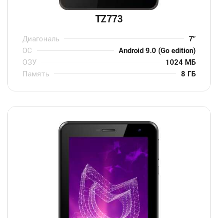
TZ773
Диагональ
7″
ОС
Android 9.0 (Go edition)
ОЗУ
1024 МБ
Память
8 ГБ