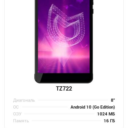
TZ722
Диагональ
8″
ОС
Android 10 (Go Edition)
ОЗУ
1024 МБ
Память
16 ГБ