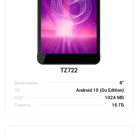
TZ722
Диагональ
8″
ОС
Android 10 (Go Edition)
ОЗУ
1024 МБ
Память
16 ГБ