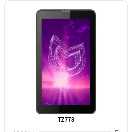
TZ773
Диагональ
7″