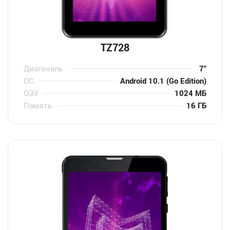
TZ728
Диагональ
7″
ОС
Android 10.1 (Go Edition)
ОЗУ
1024 МБ
Память
16 ГБ