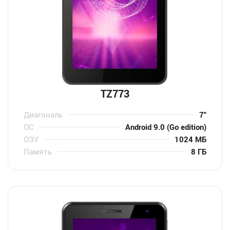
TZ773
Диагональ
7″
ОС
Android 9.0 (Go edition)
ОЗУ
1024 МБ
Память
8 ГБ