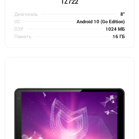
TZ722
Диагональ
8″
ОС
Android 10 (Go Edition)
ОЗУ
1024 МБ
Память
16 ГБ