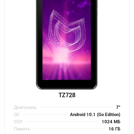
TZ728
Диагональ
7″
ОС
Android 10.1 (Go Edition)
ОЗУ
1024 МБ
Память
16 ГБ