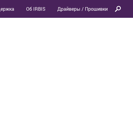
держка
Об IRBIS
Драйверы / Прошивки