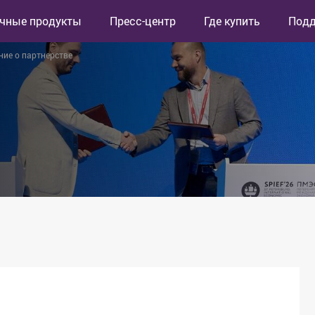
чные продукты
Пресс-центр
Где купить
Под
ние о партнерстве