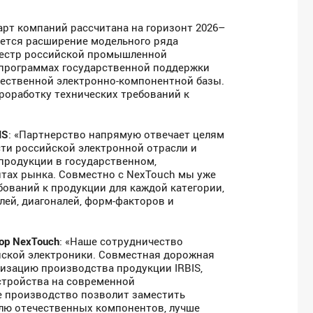
рт компаний рассчитана на горизонт 2026–
уется расширение модельного ряда
реестр российской промышленной
в программах государственной поддержки
чественной электронно-компонентной базы.
оработку технических требований к
IS
: «Партнерство напрямую отвечает целям
ти российской электронной отрасли и
продукции в государственном,
тах рынка. Совместно с NexTouch мы уже
бований к продукции для каждой категории,
ей, диагоналей, форм-факторов и
тор
NexTouch
: «Наше сотрудничество
йской электроники. Совместная дорожная
лизацию производства продукции IRBIS,
стройства на современной
е производство позволит заместить
лю отечественных компонентов, лучше