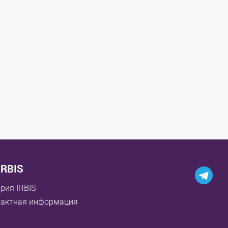
IRBIS
рия IRBIS
тактная информация