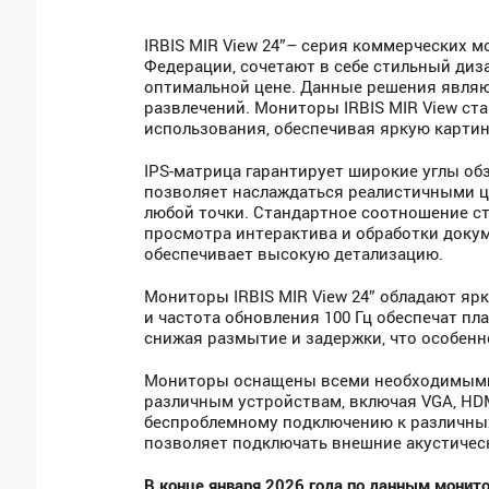
IRBIS MIR View 24”– серия коммерческих 
Федерации, сочетают в себе стильный диз
оптимальной цене. Данные решения являю
развлечений. Мониторы IRBIS MIR View с
использования, обеспечивая яркую картин
IPS-матрица гарантирует широкие углы обз
позволяет наслаждаться реалистичными 
любой точки. Стандартное соотношение ст
просмотра интерактива и обработки докуме
обеспечивает высокую детализацию.
Мониторы IRBIS MIR View 24” обладают ярк
и частота обновления 100 Гц обеспечат п
снижая размытие и задержки, что особенн
Мониторы оснащены всеми необходимыми
различным устройствам, включая VGA, HDMI
беспроблемному подключению к различны
позволяет подключать внешние акустичес
В конце января 2026 года по данным монит