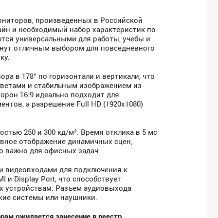
мониторов, произведенных в Российской
айн и необходимый набор характеристик по
тся универсальными для работы, учебы и
танут отличным выбором для повседневного
ку.
ора в 178° по горизонтали и вертикали, что
цветами и стабильным изображением из
орон 16:9 идеально подходит для
нтов, а разрешение Full HD (1920x1080)
остью 250 и 300 кд/м². Время отклика в 5 мс
лавное отображение динамичных сцен,
о важно для офисных задач.
 видеовходами для подключения к
 и Display Port, что способствует
х устройствам. Разъем аудиовыхода
кие системы или наушники.
орам ожидается занесение в реестр