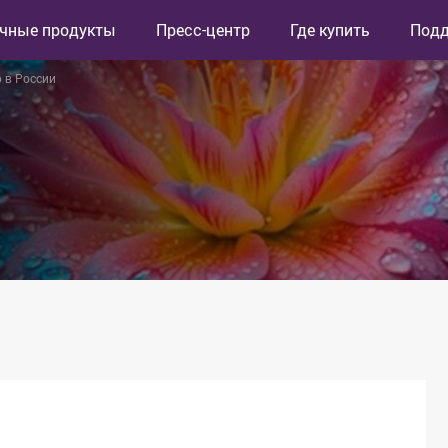
чные продукты
Пресс-центр
Где купить
Под
о в России