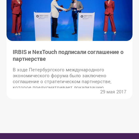
IRBIS и NexTouch подписали соглашение о
партнерстве
В ходе Петербургского международного
экономического форума было заключено
соглашение о стратегическом партнерстве,
которое предусматривает локализацию
29 мая 2017
производства дисплеев, компьютерной техники
и пот...